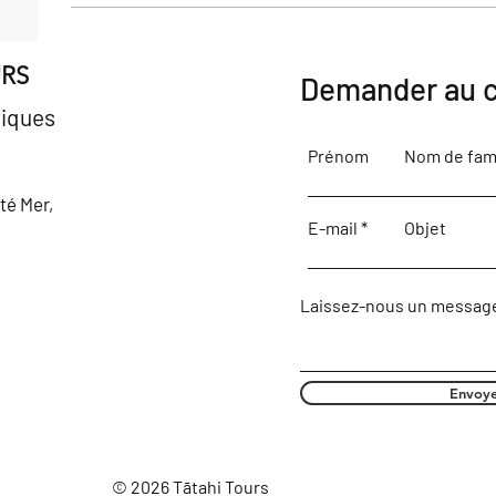
URS
Demander au c
iques
Prénom
Nom de fami
ôté Mer,
E-mail
Objet
Laissez-nous un message
Envoy
© 2026 Tātahi Tours