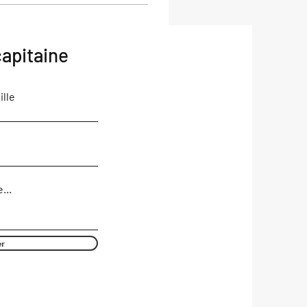
apitaine
lle
...
er