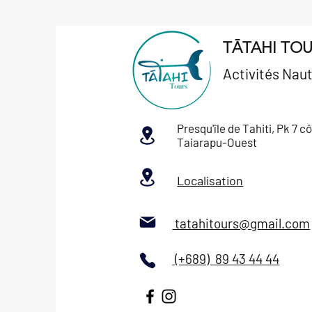
TĀTAHI TO
Activités
Naut
Presqu'île de Tahiti, Pk 7 c
Taiarapu-Ouest
Localisation
tatahitours@gmail.com
(+689) 89 43 44 44