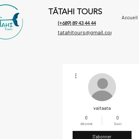
TĀTAHI TOURS
Accueil
(+689) 89 43 44 44
tatahitours@gmail.com
Plus d'actions
vaitaata
0
0
Abonné
Suivi
S'abonner