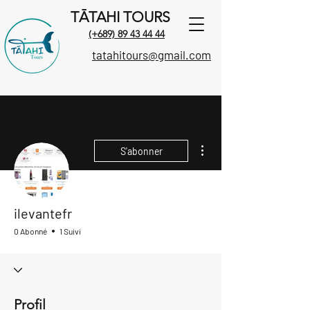
TĀTAHI TOURS
(+689) 89 43 44 44
tatahitours@gmail.com
Plus d'actions
S'abonner
ilevantefr
0 Abonné
1 Suivi
Profil