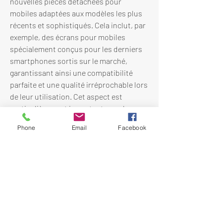
nouvelles pièces détachées pour 
mobiles adaptées aux modèles les plus 
récents et sophistiqués. Cela inclut, par 
exemple, des écrans pour mobiles 
spécialement conçus pour les derniers 
smartphones sortis sur le marché, 
garantissant ainsi une compatibilité 
parfaite et une qualité irréprochable lors 
de leur utilisation. Cet aspect est 
particulièrement important pour les 
clients exigeants qui souhaitent 
Phone
Email
Facebook
préserver les perf
TĀTAHI TOURS
Activités
Nautiques