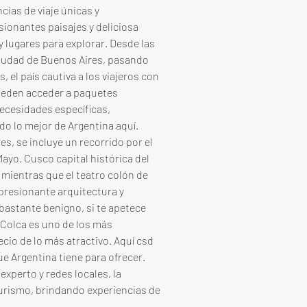
ias de viaje únicas y 
sionantes paisajes y deliciosa 
 lugares para explorar. Desde las 
ciudad de Buenos Aires, pasando 
 el país cautiva a los viajeros con 
 pueden acceder a paquetes 
ecesidades específicas, 
o lo mejor de Argentina aquí. 
s, se incluye un recorrido por el 
Mayo. Cusco capital histórica del 
, mientras que el teatro colón de 
resionante arquitectura y 
bastante benigno, si te apetece 
 Colca es uno de los más 
cio de lo más atractivo. Aquí csd 
e Argentina tiene para ofrecer. 
xperto y redes locales, la 
turismo, brindando experiencias de 