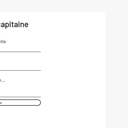
apitaine
lle
...
er