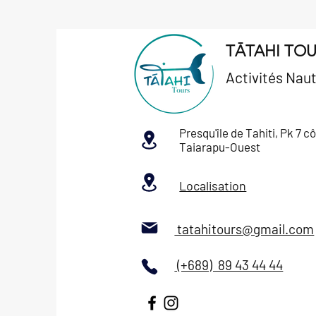
TĀTAHI TO
Activités
Naut
Presqu'île de Tahiti, Pk 7 c
Taiarapu-Ouest
Localisation
tatahitours@gmail.com
(+689) 89 43 44 44