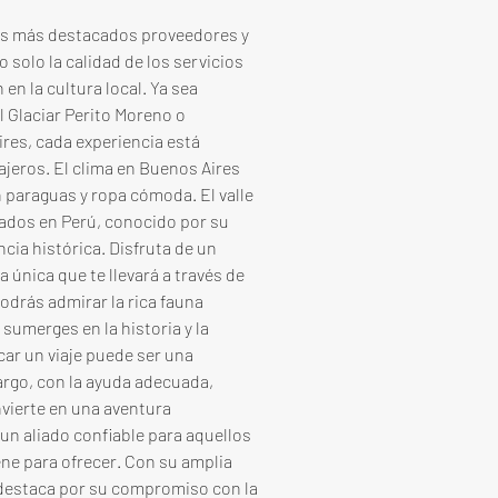
los más destacados proveedores y 
 solo la calidad de los servicios 
en la cultura local. Ya sea 
 Glaciar Perito Moreno o 
res, cada experiencia está 
jeros. El clima en Buenos Aires 
n paraguas y ropa cómoda. El valle 
tados en Perú, conocido por su 
ia histórica. Disfruta de un 
 única que te llevará a través de 
odrás admirar la rica fauna 
sumerges en la historia y la 
car un viaje puede ser una 
go, con la ayuda adecuada, 
vierte en una aventura 
un aliado confiable para aquellos 
ne para ofrecer. Con su amplia 
e destaca por su compromiso con la 