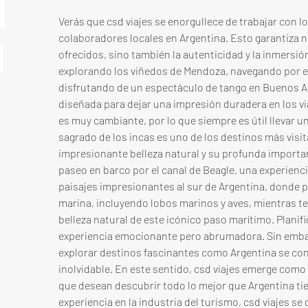
Verás que csd viajes se enorgullece de trabajar con 
colaboradores locales en Argentina. Esto garantiza no
ofrecidos, sino también la autenticidad y la inmersión 
explorando los viñedos de Mendoza, navegando por el
disfrutando de un espectáculo de tango en Buenos Ai
diseñada para dejar una impresión duradera en los via
es muy cambiante, por lo que siempre es útil llevar u
sagrado de los incas es uno de los destinos más visi
impresionante belleza natural y su profunda importanc
paseo en barco por el canal de Beagle, una experiencia
paisajes impresionantes al sur de Argentina, donde p
marina, incluyendo lobos marinos y aves, mientras te 
belleza natural de este icónico paso marítimo. Planifi
experiencia emocionante pero abrumadora. Sin embar
explorar destinos fascinantes como Argentina se con
inolvidable. En este sentido, csd viajes emerge como 
que desean descubrir todo lo mejor que Argentina tie
experiencia en la industria del turismo, csd viajes s