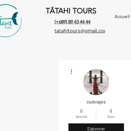
TĀTAHI TOURS
Accueil
(+689) 89 43 44 44
tatahitours@gmail.com
Plus d'actions
csdviajes
0
0
Abonné
Suivi
S'abonner