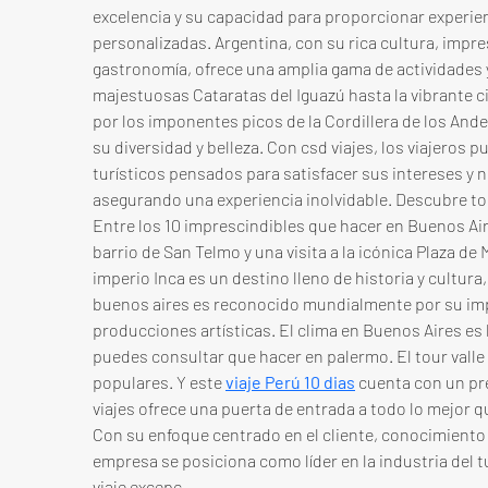
excelencia y su capacidad para proporcionar experienc
personalizadas. Argentina, con su rica cultura, impre
gastronomía, ofrece una amplia gama de actividades y
majestuosas Cataratas del Iguazú hasta la vibrante 
por los imponentes picos de la Cordillera de los Andes,
su diversidad y belleza. Con csd viajes, los viajeros
turísticos pensados para satisfacer sus intereses y n
asegurando una experiencia inolvidable. Descubre tod
Entre los 10 imprescindibles que hacer en Buenos Aire
barrio de San Telmo y una visita a la icónica Plaza de 
imperio Inca es un destino lleno de historia y cultura
buenos aires es reconocido mundialmente por su imp
producciones artísticas. El clima en Buenos Aires es 
puedes consultar que hacer en palermo. El tour valle
populares. Y este 
viaje Perú 10 dias
 cuenta con un pre
viajes ofrece una puerta de entrada a todo lo mejor qu
Con su enfoque centrado en el cliente, conocimiento e
empresa se posiciona como líder en la industria del 
viaje excepc