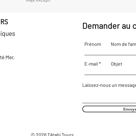
URS
Demander au c
iques
Prénom
Nom de fami
ôté Mer,
E-mail
Objet
Laissez-nous un message
Envoy
© 2026 Tātahi Tours