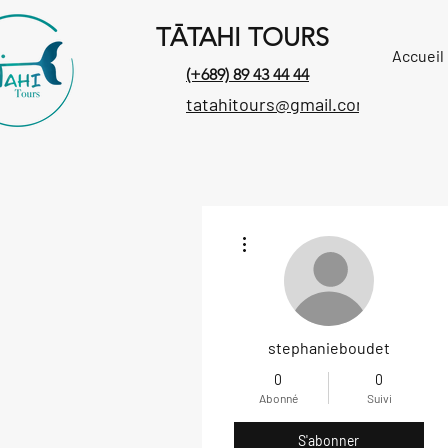
TĀTAHI TOURS
Accueil
(+689) 89 43 44 44
tatahitours@gmail.com
Plus d'actions
stephanieboudet
0
0
Abonné
Suivi
S'abonner