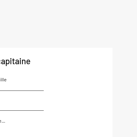
apitaine
lle
...