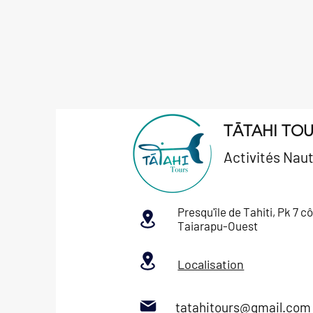
TĀTAHI TO
Activités
Naut
Presqu'île de Tahiti, Pk 7 c
Taiarapu-Ouest
Localisation
tatahitours@gmail.com