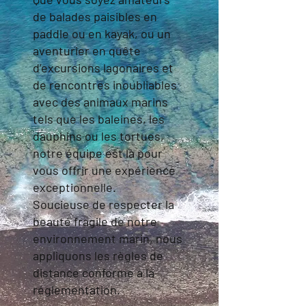
de balades paisibles en
paddle ou en kayak, ou un
aventurier en quête
d’excursions lagonaires et
de rencontres inoubliables
avec des animaux marins
tels que les baleines, les
dauphins ou les tortues,
notre équipe est là pour
vous offrir une expérience
exceptionnelle.
Soucieuse de respecter la
beauté fragile de notre
environnement marin, nous
appliquons les règles de
distance conforme à la
réglementation.