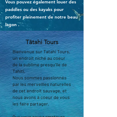
Vous pouvez également louer des
paddles ou des kayaks pour
profiter pleinement de notre beau
lagon .
Tātahi Tours
Bienvenue sur Tatahi Tours,
un endroit niché au coeur
de la sublime presqu’île de
Tahiti.
Nous sommes passionnés
par les merveilles naturelles
de cet endroit sauvage, et
nous avons à coeur de vous
les faire partager.
Que vous soyez amateurs