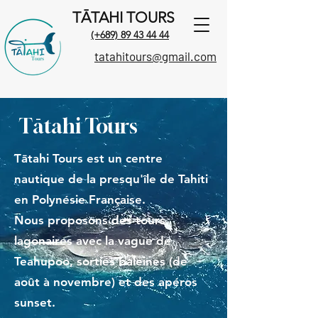
TĀTAHI TOURS
(+689) 89 43 44 44
tatahitours@gmail.com
Tātahi Tours
Tātahi Tours est un centre
nautique de la presqu'île de Tahiti
en Polynésie Française.
Nous proposons des tours
lagonaires avec la vague de
Teahupoo, sorties baleines (de
août à novembre) et des apéros
sunset.