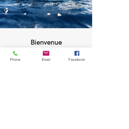
Bienvenue
Je m'appelle Cédric,
venez découvrir
Phone
Email
Facebook
avec moi en toute sécurité et
bienveillance les différents lieux et
animaux marins que l'on peut découvrir
sur notre belle et naturelle presqu'île.
Demande de réservation